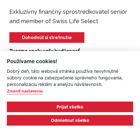
Exkluzívny finančný sprostredkovateľ senior
and member of Swiss Life Select
Dohodnúť si stretnutie
Tvorme spolu vašu budúcnosť
Som k dispozícii na
Používame cookies!
+421 907 280 076
Dobrý deň, táto webová stránka používa nevyhnutné
vratislav.gajdos@swisslifeselect.sk
súbory cookie na zabezpečenie správneho fungovania,
personalizáciu reklám a analýzu návštevnosti.
Zmeniť nastavenia
Prijať všetko
Odmietnuť všetko